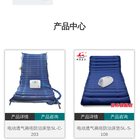
产品中心
产品详情
产品咨询
产品详情
产品咨询
电动透气褥疮防治床垫SL-C-
电动透气褥疮防治床垫SL-S-
203
108