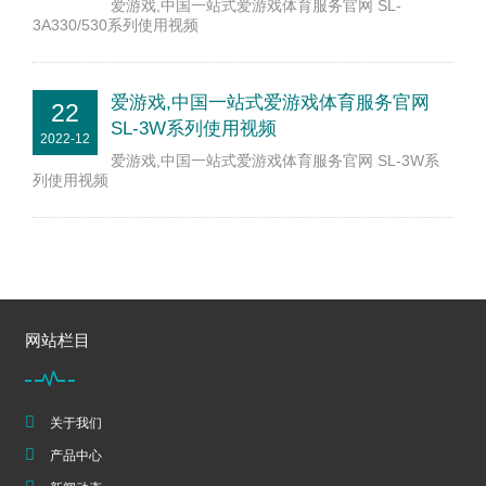
爱游戏,中国一站式爱游戏体育服务官网 SL-
3A330/530系列使用视频
爱游戏,中国一站式爱游戏体育服务官网
22
SL-3W系列使用视频
2022-12
爱游戏,中国一站式爱游戏体育服务官网 SL-3W系
列使用视频
网站栏目
关于我们
产品中心