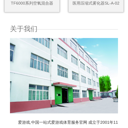
TF6000系列空氧混合器
医用压缩式雾化器SL-A-02
关于我们
爱游戏,中国一站式爱游戏体育服务官网 成立于2001年11